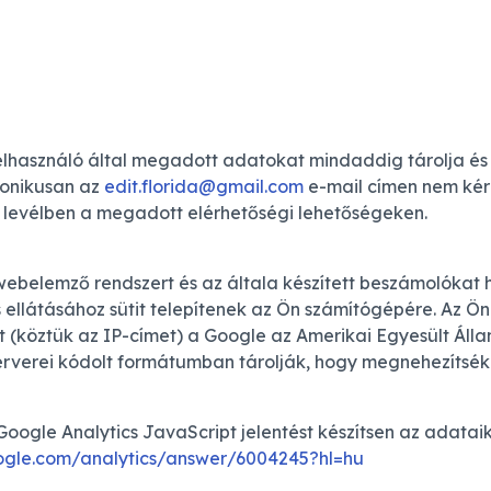
felhasználó által megadott adatokat mindaddig tárolja és
tronikusan az
edit.florida@gmail.com
e-mail címen nem kér
levélben a megadott elérhetőségi lehetőségeken.
webelemző rendszert és az általa készített beszámolókat
s ellátásához sütit telepítenek az Ön számítógépére. Az Ö
at (köztük az IP-címet) a Google az Amerikai Egyesült Ál
szerverei kódolt formátumban tárolják, hogy megnehezítsé
ogle Analytics JavaScript jelentést készítsen az adataikr
oogle.com/analytics/answer/6004245?hl=hu