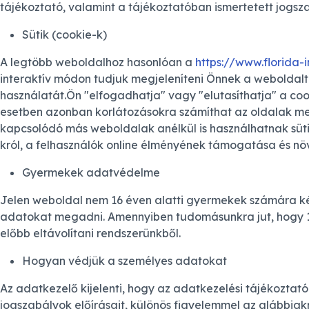
tájékoztató, valamint a tájékoztatóban ismertetett jogszab
Sütik (cookie-k)
A legtöbb weboldalhoz hasonlóan a
https://www.florida-i
interaktív módon tudjuk megjeleníteni Önnek a weboldalt.
használatát.Ön "elfogadhatja" vagy "elutasíthatja" a coo
esetben azonban korlátozásokra számíthat az oldalak meg
kapcsolódó más weboldalak anélkül is használhatnak sütik
król, a felhasználók online élményének támogatása és nö
Gyermekek adatvédelme
Jelen weboldal nem 16 éven alatti gyermekek számára kés
adatokat megadni. Amennyiben tudomásunkra jut, hogy 16
előbb eltávolítani rendszerünkből.
Hogyan védjük a személyes adatokat
Az adatkezelő kijelenti, hogy az adatkezelési tájékoztat
jogszabályok előírásait, különös figyelemmel az alábbiakr