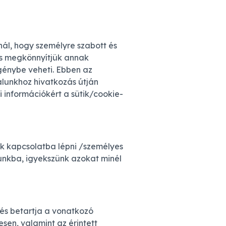
nál, hogy személyre szabott és
 és megkönnyítjük annak
igénybe veheti. Ebben az
lunkhoz hivatkozás útján
 információkért a sütik/cookie-
ak kapcsolatba lépni /személyes
unkba, igyekszünk azokat minél
 és betartja a vonatkozó
sen, valamint az érintett