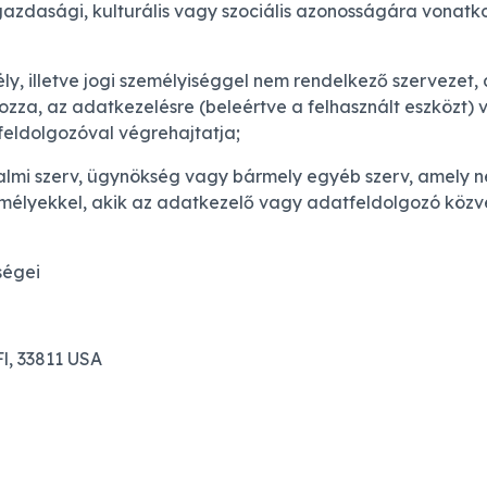
mi, gazdasági, kulturális vagy szociális azonosságára vona
y, illetve jogi személyiséggel nem rendelkező szervezet,
zza, az adatkezelésre (beleértve a felhasznált eszközt)
feldolgozóval végrehajtatja;
almi szerv, ügynökség vagy bármely egyéb szerv, amely ne
élyekkel, akik az adatkezelő vagy adatfeldolgozó közvet
ségei
Fl, 33811 USA