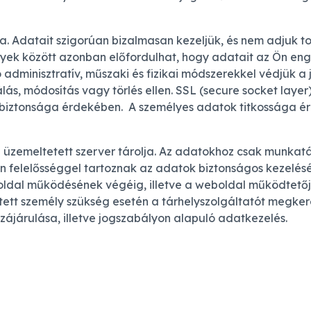
. Adatait szigorúan bizalmasan kezeljük, és nem adjuk t
nyek között azonban előfordulhat, hogy adatait az Ön eng
adminisztratív, műszaki és fizikai módszerekkel védjük 
ás, módosítás vagy törlés ellen. SSL (secure socket laye
 biztonsága érdekében. A személyes adatok titkossága é
üzemeltetett szerver tárolja. Az adatokhoz csak munkatárs
felelősséggel tartoznak az adatok biztonságos kezeléséér
ldal működésének végéig, illetve a weboldal működtetője
tett személy szükség esetén a tárhelyszolgáltatót megkeres
zájárulása, illetve jogszabályon alapuló adatkezelés.