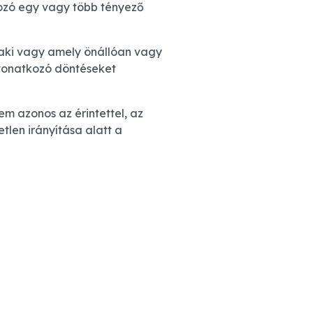
tkozó egy vagy több tényező
 aki vagy amely önállóan vagy
 vonatkozó döntéseket
m azonos az érintettel, az
len irányítása alatt a