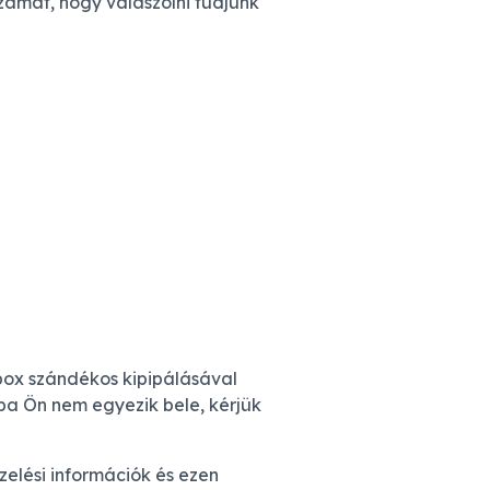
zámát, hogy válaszolni tudjunk
kbox szándékos kipipálásával
ba Ön nem egyezik bele, kérjük
zelési információk és ezen