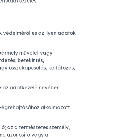
en Adatkezelési
 védelméről és az ilyen adatok
bármely művelet vagy
rdezés, betekintés,
agy összekapcsolás, korlátozás,
ly az adatkezelő nevében
 végrehajtásához alkalmazott
ó; az a természetes személy,
ine azonosító vagy a