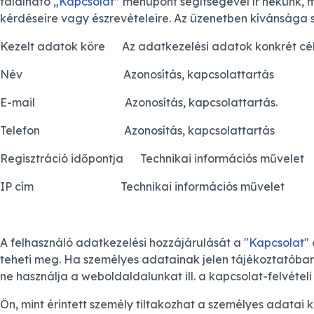
található
„Kapcsolat
” menüpont segítségével ír nekünk, 
kérdéseire vagy észrevételeire. Az üzenetben kívánsága s
Kezelt adatok köre Az adatkezelési adatok konkrét cé
Név Azonosítás, kapcsolattartás
E-mail Azonosítás, kapcsolattartás.
Telefon Azonosítás, kapcsolattartás
Regisztráció időpontja Technikai információs művelet
IP cím Technikai információs művelet
A felhasználó adatkezelési hozzájárulását a "
Kapcsolat
"
teheti meg. Ha személyes adatainak jelen tájékoztatóban
ne használja a weboldaldalunkat ill. a kapcsolat-felvételi
Ön, mint érintett személy tiltakozhat a személyes adatai k