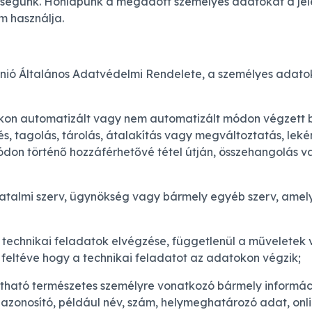
ükségunk. Honlapunk a megadott személyes adatokat a jel
em használja.
nió Általános Adatvédelmi Rendelete, a személyes adatok
on automatizált vagy nem automatizált módon végzett 
és, tagolás, tárolás, átalakítás vagy megváltoztatás, leké
módon történő hozzáférhetővé tétel útján, összehangolás v
hatalmi szerv, ügynökség vagy bármely egyéb szerv, ame
technikai feladatok elvégzése, függetlenül a műveletek
 feltéve hogy a technikai feladatot az adatokon végzik;
tható természetes személyre vonatkozó bármely informáci
azonosító, például név, szám, helymeghatározó adat, onl