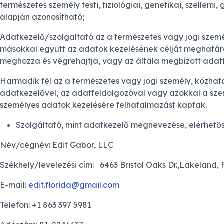
természetes személy testi, fiziológiai, genetikai, szelle
alapján azonosítható;
Adatkezelő/szolgaltató az a természetes vagy jogi személ
másokkal együtt az adatok kezelésének célját meghatáro
meghozza és végrehajtja, vagy az általa megbízott adat
Harmadik fél az a természetes vagy jogi személy, közhat
adatkezelővel, az adatfeldolgozóval vagy azokkal a szem
személyes adatok kezelésére felhatalmazást kaptak.
Szolgáltató, mint adatkezelő megnevezése, elérhető
Név/cégnév: Edit Gabor, LLC
Székhely/levelezési cím: 6463 Bristol Oaks Dr.,Lakeland, 
E-mail:
edit.florida@gmail.com
Telefon: +1 863 397 5981