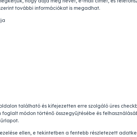
megkérjük, hogy adja meg nevét, e-mail címét, és telefons
zerint további információkat is megadhat.
lja
 oldalon található és kifejezetten erre szolgáló üres chec
 foglalt módon történő összegyűjtésébe és felhasználásá
 űrlapot.
ezelése ellen, e tekintetben a fentebb részletezett adatke