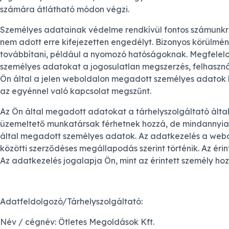
számára átlátható módon végzi.
Személyes adatainak védelme rendkívül fontos számunkra
nem adott erre kifejezetten engedélyt. Bizonyos körülmé
továbbítani, például a nyomozó hatóságoknak. Megfelelo 
személyes adatokat a jogosulatlan megszerzés, felhasznál
Ön által a jelen weboldalon megadott személyes adatok
az egyénnel való kapcsolat megszűnt.
Az Ön által megadott adatokat a tárhelyszolgáltató által 
üzemeltető munkatársak férhetnek hozzá, de mindannyian 
által megadott személyes adatok. Az adatkezelés a webo
közötti szerződéses megállapodás szerint történik. Az érin
Az adatkezelés jogalapja Ön, mint az érintett személy hoz
Adatfeldolgozó/Tárhelyszolgáltató:
Név / cégnév: Ötletes Megoldások Kft.