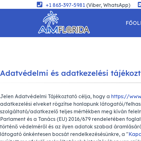
+1 863-397-5981
(Viber, WhatsApp)
FŐOL
KAPC
Adatvédelmi és adatkezelési tájékoz
Jelen Adatvédelmi Tájékoztató célja, hogy a
https://www.
adatkezelési elveket rögzítse honlapunk látogatói/felhas
szolgáltató/adatkezelő teljes mértékben meg kíván felel
Parlament és a Tanács (EU) 2016/679 rendeletében fogla
történő védelméről és az ilyen adatok szabad áramlásáró
látogató önkéntesen bocsát rendelkezésésünkre, a "
Kapc