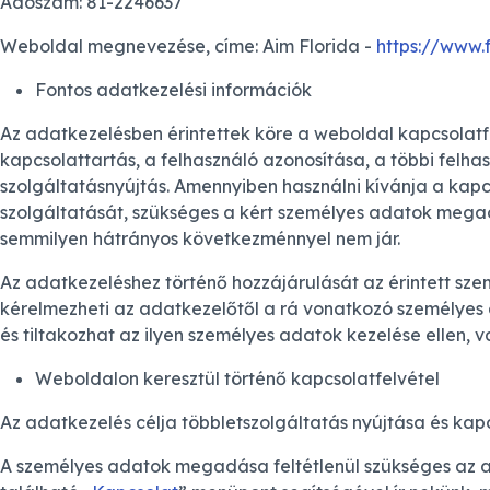
Adószám: 81-2246637
Weboldal megnevezése, címe: Aim Florida -
https://www.f
Fontos adatkezelési információk
Az adatkezelésben érintettek köre a weboldal kapcsolatfe
kapcsolattartás, a felhasználó azonosítása, a többi felha
szolgáltatásnyújtás. Amennyiben használni kívánja a kapc
szolgáltatását, szükséges a kért személyes adatok meg
semmilyen hátrányos következménnyel nem jár.
Az adatkezeléshez történő hozzájárulását az érintett szem
kérelmezheti az adatkezelőtől a rá vonatkozó személyes a
és tiltakozhat az ilyen személyes adatok kezelése ellen, 
Weboldalon keresztül történő kapcsolatfelvétel
Az adatkezelés célja többletszolgáltatás nyújtása és kapc
A személyes adatok megadása feltétlenül szükséges az a