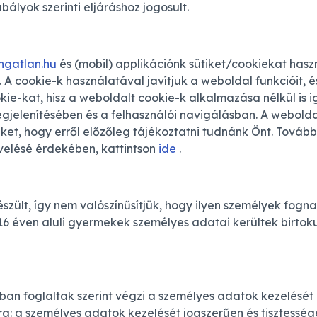
ályok szerinti eljáráshoz jogosult.
ngatlan.hu
és (mobil) applikációnk sütiket/cookiekat hasz
 A cookie-k használatával javítjuk a weboldal funkcióit,
kie-kat, hisz a weboldalt cookie-k alkalmazása nélkül is 
jelenítésében és a felhasználói navigálásban. A webolda
et, hogy erről előzőleg tájékoztatni tudnánk Önt. További
velésé érdekében, kattintson
ide
.
zült, így nem valószínűsítjük, hogy ilyen személyek fogn
 éven aluli gyermekek személyes adatai kerültek birtok
óban foglaltak szerint végzi a személyes adatok kezelését
a: a személyes adatok kezelését jogszerűen és tisztessége