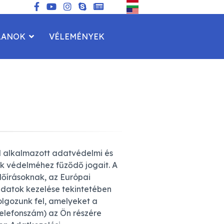
LANOK
VÉLEMÉNYEK
al alkalmazott adatvédelmi és
ok védelméhez fűződő jogait. A
lőírásoknak, az Európai
adatok kezelése tekintetében
olgozunk fel, amelyeket a
 telefonszám) az Ön részére