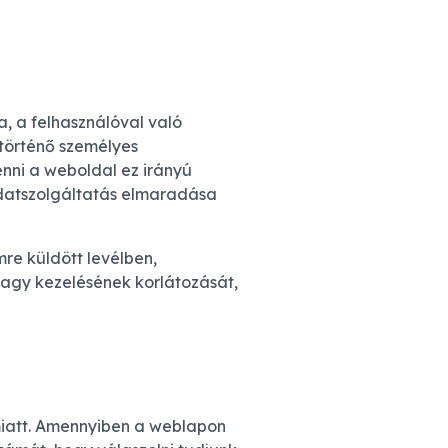
, a felhasználóval való
 történő személyes
enni a weboldal ez irányú
datszolgáltatás elmaradása
re küldött levélben,
vagy kezelésének korlátozását,
miatt. Amennyiben a weblapon