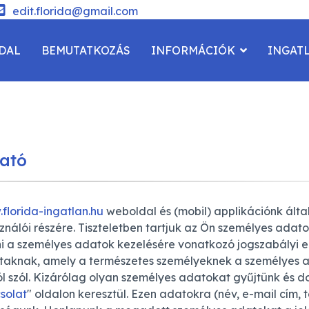
edit.florida@gmail.com
DAL
BEMUTATKOZÁS
INFORMÁCIÓK
INGAT
SOLAT
tató
florida-ingatlan.hu
weboldal és (mobil) applikációnk ált
ználói részére. Tiszteletben tartjuk az Ön személyes adat
ni a személyes adatok kezelésére vonatkozó jogszabályi e
ltaknak, amely a természetes személyeknek a személyes 
l szól. Kizárólag olyan személyes adatokat gyűjtünk és d
solat
" oldalon keresztül. Ezen adatokra (név, e-mail cím,