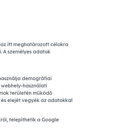
 az itt meghatározott célokra
i. A személyes adatok
 használja demográfiai
n webhely-használati
lamok területén működő
k és elejét vegyék az adatokkal
ól, telepíthetik a Google