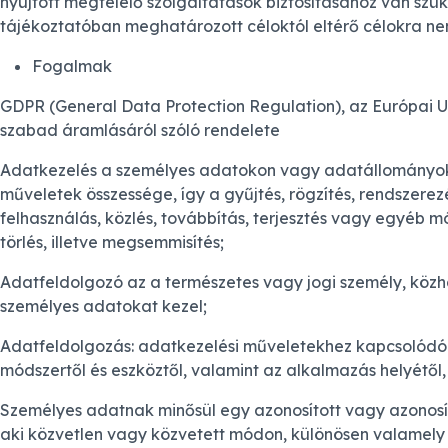
nyújtott megfelelő szolgáltatások biztosításához van sz
tájékoztatóban meghatározott céloktól eltérő célokra n
Fogalmak
GDPR (General Data Protection Regulation), az Európai U
szabad áramlásáról szóló rendelete
Adatkezelés a személyes adatokon vagy adatállományok
műveletek összessége, így a gyűjtés, rögzítés, rendszerez
felhasználás, közlés, továbbítás, terjesztés vagy egyéb 
törlés, illetve megsemmisítés;
Adatfeldolgozó az a természetes vagy jogi személy, köz
személyes adatokat kezel;
Adatfeldolgozás: adatkezelési műveletekhez kapcsolódó 
módszertől és eszköztől, valamint az alkalmazás helyétől,
Személyes adatnak minősül egy azonosított vagy azonosí
aki közvetlen vagy közvetett módon, különösen valamely 