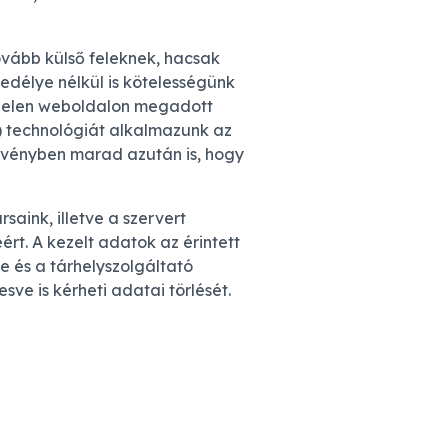
ovább külső feleknek, hacsak
edélye nélkül is kötelességünk
a jelen weboldalon megadott
r) technológiát alkalmazunk az
rvényben marad azután is, hogy
aink, illetve a szervert
t. A kezelt adatok az érintett
 és a tárhelyszolgáltató
ve is kérheti adatai törlését.