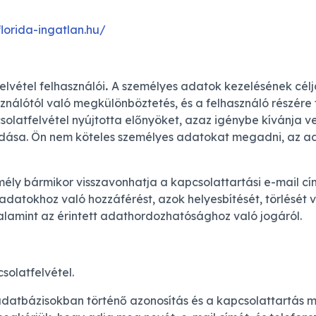
lorida-ingatlan.hu/
lvétel felhasználói
.
A személyes adatok kezelésének célja
sználótól való megkülönböztetés, és a felhasználó részére
solatfelvétel nyújtotta előnyöket, azaz igénybe kívánja v
adása. Ön nem köteles személyes adatokat megadni, az a
ély bármikor visszavonhatja a kapcsolattartási e-mail cím
datokhoz való hozzáférést, azok helyesbítését, törlését 
valamint az érintett adathordozhatósághoz való jogáról.
solatfelvétel.
datbázisokban történő azonosítás és a kapcsolattartás 