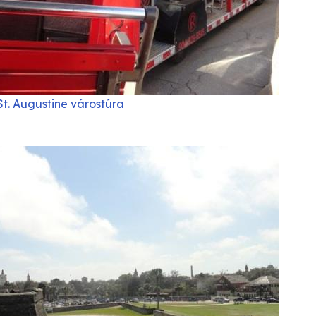
St. Augustine várostúra