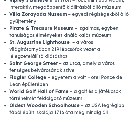
Ripley’s Believe it or Not
! – több mint 800 vidám,
interaktív, megdöbbentő kiállításból álló múzeum
Villa Zorayada Museum
– egyedi régiségekből álló
gyűjtemény
Pirate & Treasure Museum
– izgalmas, egyben
tanulságos élményeket kínáló kalóz múzeum
St. Augustine Lighthouse
– a város
világítótornyában 219 lépcsőfok vezet a
lélegzetelállító kilátáshoz
Saint George Street
– az utca, amely a város
fenséges belvárosának szíve
Flagler College
– egyetem a volt Hotel Ponce de
Leon épületében
World Golf Hall of Fame
– a golf és a játékosok
történelmét feldolgozó múzeum
Oldest Wooden Schoolhouse
– az USA legrégibb
fából épült iskolája 1716 óta még mindig áll