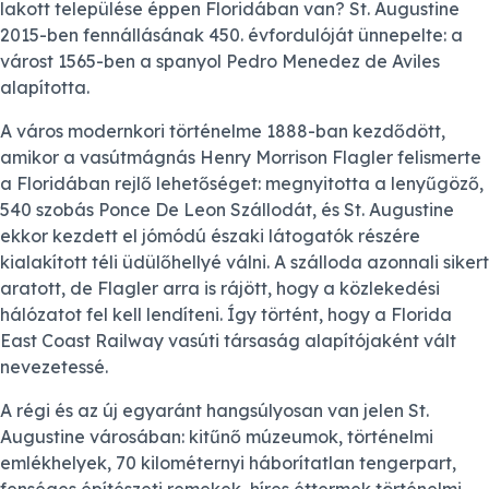
lakott települése éppen Floridában van? St. Augustine
2015-ben fennállásának 450. évfordulóját ünnepelte: a
várost 1565-ben a spanyol Pedro Menedez de Aviles
alapította.
A város modernkori történelme 1888-ban kezdődött,
amikor a vasútmágnás Henry Morrison Flagler felismerte
a Floridában rejlő lehetőséget: megnyitotta a lenyűgöző,
540 szobás Ponce De Leon Szállodát, és St. Augustine
ekkor kezdett el jómódú északi látogatók részére
kialakított téli üdülőhellyé válni. A szálloda azonnali sikert
aratott, de Flagler arra is rájött, hogy a közlekedési
hálózatot fel kell lendíteni. Így történt, hogy a Florida
East Coast Railway vasúti társaság alapítójaként vált
nevezetessé.
A régi és az új egyaránt hangsúlyosan van jelen St.
Augustine városában: kitűnő múzeumok, történelmi
emlékhelyek, 70 kilométernyi háborítatlan tengerpart,