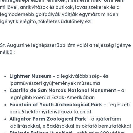
fenséges építészeti remekek, híres éttermek történelmi
miliővel, antikvitások és butikok, lovas szekerek és a
legmodernebb golfpályák váltják egymást: minden
igényt kielégítő, tökéletes üdülőhely ez!
St. Augustine legnépszerűbb látnivalói a teljesség igénye
nélkül:
Lightner Museum
– a legkiválóbb szép- és
iparművészeti gyűjtemények múzeuma
Castillo de San Marcos National Monument
– a
legrégibb kőerőd Észak-Amerikában
Fountain of Youth Archeological Park
– régészeti
park 6 hektárnyi lenyűgöző tájon át
Alligator Farm Zoological Park
– aligátorfarm
kiállításokkal, előadásokkal és oktató bemutatókkal