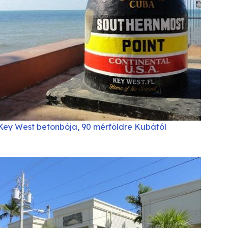
Key West betonbója, 90 mérföldre Kubától