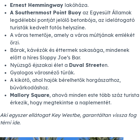
Ernest Hemmingway
lakóháza.
A Southernmost Point Buoy
az Egyesült Államok
legdélebbi pontját jelölő betonbója, az idelátogató
turisták kedvelt fotós helyszíne.
A város temetője, amely a város múltjának emlékét
őrzi.
Bárok, kávézók és éttermek sokasága, mindenek
előtt a híres Sloppy Joe’s Bar.
Nyüzsgő éjszakai élet a
Duval Street
en.
Gyalogos városnéző túrák.
A kikötő, ahol hajók bérelhetők horgászathoz,
búvárkodáshoz.
Mallory Square
, ahová minden este több száz turista
érkezik, hogy megtekintse a naplementét.
Aki egyszer ellátogat Key Westbe, garantáltan vissza fog
térni ide.