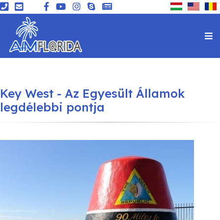
Key West - Az Egyesült Államok
legdélebbi pontja