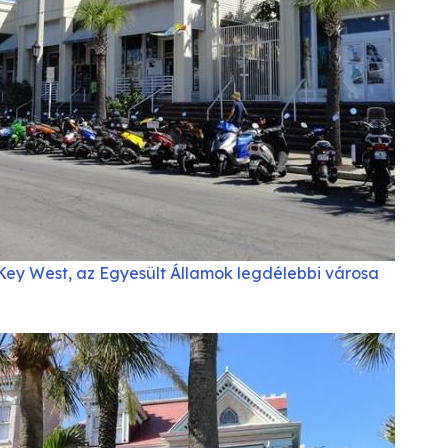
Key West, az Egyesült Államok legdélebbi városa