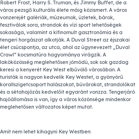
Robert Frost, Harry S. Truman, és Jimmy Buffet, de a
város pezsgő kulturális élete máig közismert. A város
vonzerejét galériák, múzeumok, üzletek, bárok,
fesztiválok sora, strandok és vízi sport lehetőségek
sokasága, valamint a kifinomult gasztronómia és a
tengeri horgászat alkotják. A Duval Street az éjszakai
élet csúcspontja, az utca, ahol az úgynevezett „Duval
Crawl” kocsmatúra hagyománya virágzik. A
lakóközösség meglehetősen jómódú, sok sok gazdag
keresi a kenyerét Key West elbűvölő városában. A
turisták is nagyon kedvelik Key Westet, a gyönyörű
korallszigetcsoport halászokat, búvárokat, strandolókat
és a sétahajózás kedvelőit egyaránt vonzza. Tengerjáró
hajóállomása is van, így a város közönsége mindenkor
meglehetősen változatos képet mutat.
Amit nem lehet kihagyni Key Westben: