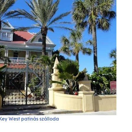
Key West patinás szálloda