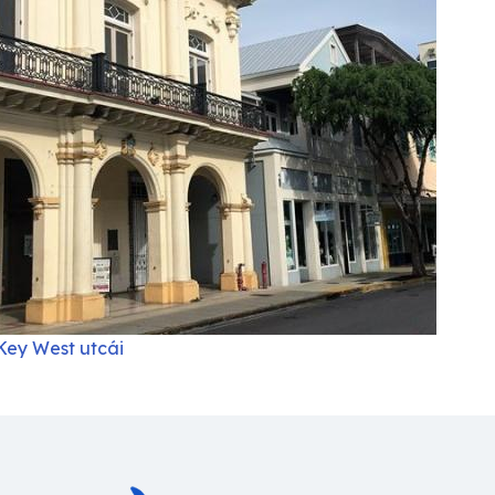
Key West utcái