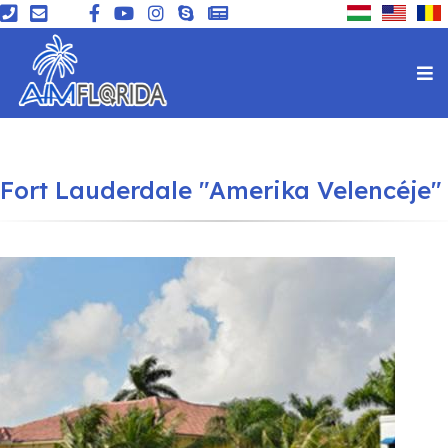
Fort Lauderdale "Amerika Velencéje"