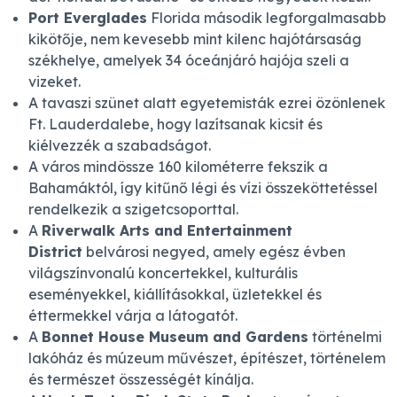
Port Everglades
Florida második legforgalmasabb
kikötője, nem kevesebb mint kilenc hajótársaság
székhelye, amelyek 34 óceánjáró hajója szeli a
vizeket.
A tavaszi szünet alatt egyetemisták ezrei özönlenek
Ft. Lauderdalebe, hogy lazítsanak kicsit és
kiélvezzék a szabadságot.
A város mindössze 160 kilométerre fekszik a
Bahamáktól, így kitűnő légi és vízi összeköttetéssel
rendelkezik a szigetcsoporttal.
A
Riverwalk Arts and Entertainment
District
belvárosi negyed, amely egész évben
világszínvonalú koncertekkel, kulturális
eseményekkel, kiállításokkal, üzletekkel és
éttermekkel várja a látogatót.
A
Bonnet House Museum and Gardens
történelmi
lakóház és múzeum művészet, építészet, történelem
és természet összességét kínálja.