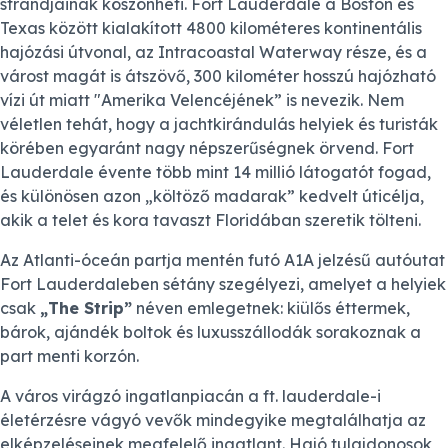
strandjainak köszönheti. Fort Lauderdale a Boston és
Texas között kialakított 4800 kilométeres kontinentális
hajózási útvonal, az Intracoastal Waterway része, és a
várost magát is átszövő, 300 kilométer hosszú hajózható
vízi út miatt "Amerika Velencéjének” is nevezik. Nem
véletlen tehát, hogy a jachtkirándulás helyiek és turisták
körében egyaránt nagy népszerűségnek örvend. Fort
Lauderdale évente több mint 14 millió látogatót fogad,
és különösen azon „költöző madarak” kedvelt úticélja,
akik a telet és kora tavaszt Floridában szeretik tölteni.
Az Atlanti-óceán partja mentén futó A1A jelzésű autóutat
Fort Lauderdaleben sétány szegélyezi, amelyet a helyiek
csak
„The Strip”
néven emlegetnek: kiülős éttermek,
bárok, ajándék boltok és luxusszállodák sorakoznak a
part menti korzón.
A város virágzó ingatlanpiacán a ft. lauderdale-i
életérzésre vágyó vevők mindegyike megtalálhatja az
elképzeléseinek megfelelő ingatlant. Hajó tulajdonosok