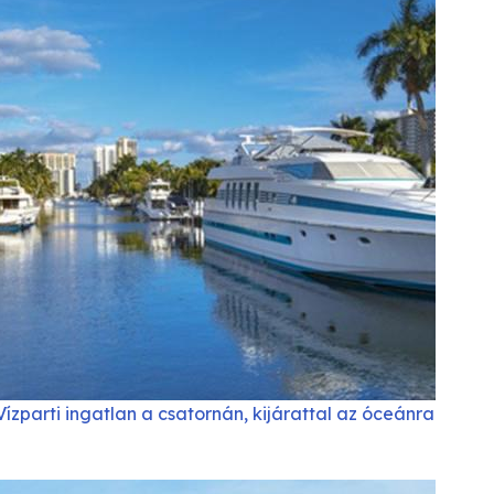
Vízparti ingatlan a csatornán, kijárattal az óceánra