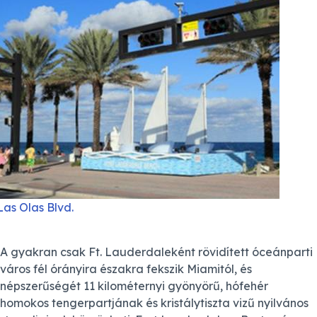
Las Olas Blvd.
A gyakran csak Ft. Lauderdaleként rövidített óceánparti
város fél órányira északra fekszik Miamitól, és
népszerűségét 11 kilométernyi gyönyörű, hófehér
homokos tengerpartjának és kristálytiszta vizű nyilvános