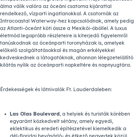
álma válik valóra az óceáni csatorna kijárattal
rendelkező, vízparti ingatlanokkal. A csatornák az
Intracoastal Waterway-hez kapcsolódnak, amely pedig
az Atlanti-óceánt köti össze a Mexikói-öböllel. A luxus
életmód legapróbb részleteire is kiterjedő figyelemről
tanúskodnak az óceánparti toronyházak is, amelyek
előkelő szolgáltatásokkal és magán erkélyekkel
kedveskednek a látogatóknak, ahonnan lélegzetelállító
kilátás nyílik az óceánparti napkeltére és napnyugtára.
Érdekességek és látnivalók Ft. Lauderdaleben:
Las Olas Boulevard
, a helyiek és turisták körében
egyaránt közkedvelt sétány, amely egyedi,
eklektikus és eredeti építészetével kiemelkedik a
dél-floridai bevásárló- és étkező negyedek közül.