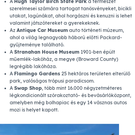
A
Hugh Taylor Birch State Park
a természet
szerelmesei számára tartogat tanösvényeket, bicikli
utakat, lagúnákat, ahol horgászni és kenuzni is lehet
valamint játszótereket a gyerekeknek.
Az
Antique Car Museum
auto történeti múzeum,
ahol a világ legnagyobb háború előtti Packard-
gyűjteménye található.
A
Stranahan House Museum
1901-ben épült
műemlék-lakóház, a megye (Broward County)
legrégibb lakóháza.
A
Flamingo Gardens
25 hektáros területen elterülő
park, valóságos trópusi paradicsom.
A
Swap Shop
, több mint 16.000 négyzetméteres
légkondicionált szórakoztató- és bevásárlóközpont,
amelyben még bolhapiac és egy 14 vásznas autos
mozi is helyet kapott.