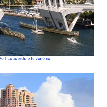
Fort Lauderdale felvonóhíd