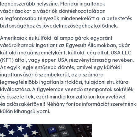
legnépszerűbb helyszíne. Floridai ingatlanok
vásárlásakor a vásárlók döntéshozatalában
a legfontosabb tényezők mindenekelőtt a a befektetés
biztonságához és jövedelmezőségéhez kötődnek.
Amerikaiak és külföldi állampolgárok egyaránt
vásárolhatnak ingatlant az Egyesült Államokban, akár
külföldi magánszemélyként, külföldi cég által, USA LLC
(KFT) által, vagy éppen USA részvénytársaság nevében.
Az egyik legjelentősebb döntés, amivel egy külföldi
ingatlanvásárló szembekerül, az a számára
legmegfelelőbb ingatlan birtoklási, tulajdoni struktúra
kiválasztása. A figyelembe veendő szempontok sokfélék
és összetettek, ezért mindig konzultáljon könyvelővel
és adószakértővel! Néhány fontos információt szeretnénk
külön kihangsúlyozni.