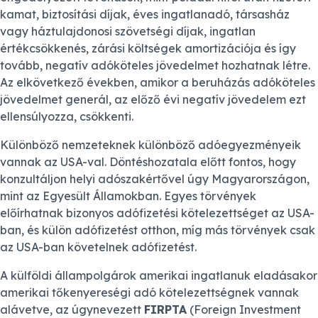
kamat, biztosítási díjak, éves ingatlanadó, társasház
vagy háztulajdonosi szövetségi díjak, ingatlan
értékcsökkenés, zárási költségek amortizációja és így
tovább, negatív adóköteles jövedelmet hozhatnak létre.
Az elkövetkező években, amikor a beruházás adóköteles
jövedelmet generál, az előző évi negatív jövedelem ezt
ellensúlyozza, csökkenti.
Különböző nemzeteknek különböző adóegyezményeik
vannak az USA-val. Döntéshozatala előtt fontos, hogy
konzultáljon helyi adószakértővel úgy Magyarországon,
mint az Egyesült Államokban. Egyes törvények
előírhatnak bizonyos adófizetési kötelezettséget az USA-
ban, és külön adófizetést otthon, míg más törvények csak
az USA-ban követelnek adófizetést.
A külföldi állampolgárok amerikai ingatlanuk eladásakor
amerikai tőkenyereségi adó kötelezettségnek vannak
alávetve, az úgynevezett
FIRPTA
(Foreign Investment