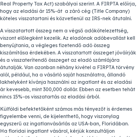
Real Property Tax Act) szabályai szerint. A FIRPTA előírja,
hogy az eladási ár 15%-át a záró cég (Title Company)
köteles visszatartani és közvetlenül az IRS-nek átutalni.
A visszatartott összeg nem a végső adókötelezettség,
viszont előlegként kezelik. Az eladónak adóbevallást kell
benyújtania, a végleges fizetendő adó összeg
kiszámítása érdekében. A visszatartott összeget jóváírják
és a visszaterítendő összeget az eladó számlájára
átutalják. Van azonban néhány kivétel a FIRPTA törvény
alól, például, ha a vásárló saját használatra, állandó
lakhelyként kívánja használni az ingatlant és az eladási
ár kevesebb, mint 300,000 dollár. Ebben az esetben tehát
nincs 15%-os visszatartás az eladási árból.
Külföldi befektetőként számos más tényezőt is érdemes
figyelembe venni, de kijelenthető, hogy viszonylag
egyszerű az ingatlanvásárlás az USA-ban, Floridában.
Ha floridai ingatlant vásárol, kérjük konzultáljon