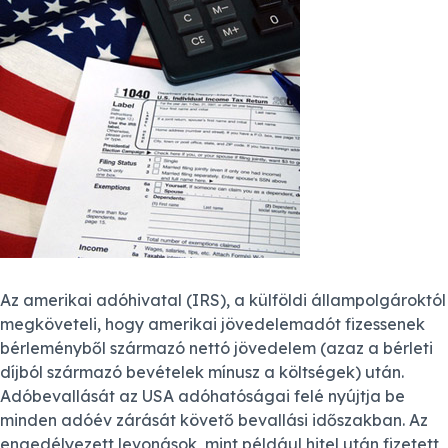
Az amerikai adóhivatal (IRS), a külföldi állampolgároktól
megköveteli, hogy amerikai jövedelemadót fizessenek
bérleményből származó nettó jövedelem (azaz a bérleti
díjból származó bevételek mínusz a költségek) után.
Adóbevallását az USA adóhatóságai felé nyújtja be
minden adóév zárását követő bevallási időszakban. Az
engedélyezett levonások, mint például hitel után fizetett