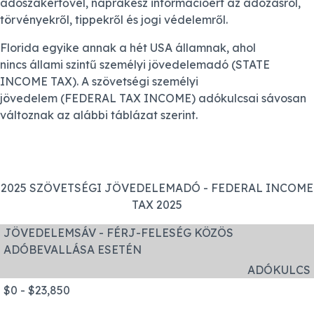
adószakértővel, naprakész információért az adózásról,
törvényekről, tippekről és jogi védelemről.
Florida egyike annak a hét USA államnak, ahol
nincs
á
llami szintű személyi jövedelemadó (STATE
INCOME TAX).
A szövetségi személyi
jövedelem (FEDERAL TAX INCOME) adókulcsai sávosan
változnak az alábbi táblázat szerint.
2025 SZÖVETSÉGI JÖVEDELEMADÓ - FEDERAL INCOME
TAX 2025
JÖVEDELEMSÁV - FÉRJ-FELESÉG KÖZÖS
ADÓBEVALLÁSA ESETÉN
ADÓKULCS
$0 - $23,850