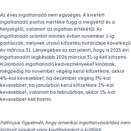
Az éves ingatlanadó nem egységes. A kivetett
ingatlanadó pontos mértéke függ a megyétől és a
helységtől, valamint az ingatlan értékétől. Az
ingatlanadó számlát minden évben november 1-ig
postázzák, melynek utolsó kifizetési határideje következő
év március 31. Lényegében ez azt jelenti, hogy a 2025 évi
ingatlanadót legkésöbb 2026 március 31-ig kell kifizetni.
Különböző ingatlanadó kedvezményeket kínálnak,
mégpedig ha november végéig kerül kifizetésre, akkor
4%-kal kevesebbet, ha december végéig 3%-kal
kevesebbet, ha januárban kerül kifizetésre 2%-kal
kevesebbet, valamint ha februárban, akkor 1%-kal
kevesebbet kell fizetni.
Felhívjuk figyelmét, hogy amerikai ingatlanvásárlása nem
biztosít jogokat vagy kiváltságokat a külföldi