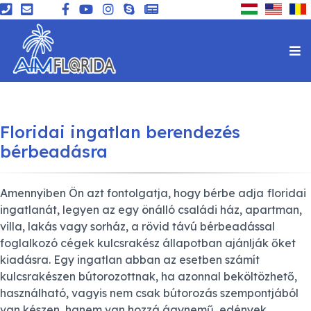
Floridai ingatlan berendezés
bérbeadásra
Amennyiben Ön azt fontolgatja, hogy bérbe adja
floridai
ingatlanát, legyen az egy önálló családi ház, apartman,
villa, lakás vagy sorház, a rövid távú bérbeadással
foglalkozó cégek kulcsrakész állapotban ajánlják őket
kiadásra. Egy ingatlan abban az esetben számít
kulcsrakészen bútorozottnak, ha azonnal beköltözhető,
használható, vagyis nem csak bútorozás szempontjából
van készen, hanem van hozzá ágynemű, edények,