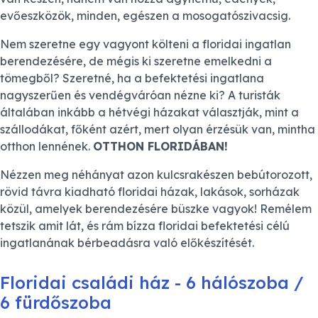
evőeszközök, minden, egészen a mosogatószivacsig.
Nem szeretne egy vagyont költeni a floridai ingatlan
berendezésére, de mégis ki szeretne emelkedni a
tömegből? Szeretné, ha a befektetési ingatlana
nagyszerűen és vendégváróan nézne ki? A turisták
általában inkább a hétvégi házakat választják, mint a
szállodákat, főként azért, mert olyan érzésük van, mintha
otthon lennének.
OTTHON FLORIDÁBAN!
Nézzen meg néhányat azon kulcsrakészen bebútorozott,
rövid távra kiadható floridai házak, lakások, sorházak
közül, amelyek berendezésére büszke vagyok! Remélem
tetszik amit lát, és rám bízza floridai befektetési célú
ingatlanának bérbeadásra való előkészítését.
Floridai családi ház - 6 hálószoba /
6 fürdőszoba