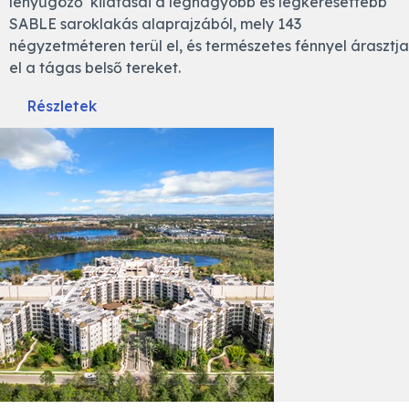
lenyűgöző kilátásai a legnagyobb és legkeresettebb
SABLE saroklakás alaprajzából, mely 143
négyzetméteren terül el, és természetes fénnyel árasztja
el a tágas belső tereket.
Részletek