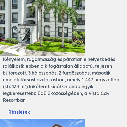
Kényelem, rugalmasság és páratlan elhelyezkedés
találkozik ebben a kifogástalan állapotú, teljesen
bútorozott, 3 hálószobás, 2 fürdőszobás, második
emeleti társasházi lakásban, amely 1 447 négyzetláb
(kb. 134 m²) lakóteret kínál Orlando egyik
legkeresettebb üdülőközösségében, a Vista Cay
Resortban.
Részletek