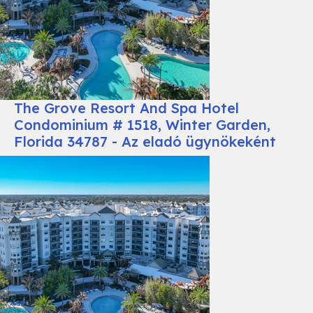
The Grove Resort And Spa Hotel
Condominium # 1518, Winter Garden,
Florida 34787 - Az eladó ügynökeként