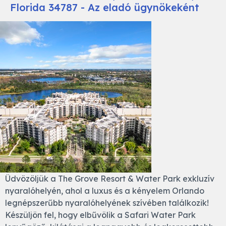
Florida 34787 - Az eladó ügynökeként
Üdvözöljük a The Grove Resort & Water Park exkluzív
nyaralóhelyén, ahol a luxus és a kényelem Orlando
legnépszerűbb nyaralóhelyének szívében találkozik!
Készüljön fel, hogy elbűvölik a Safari Water Park